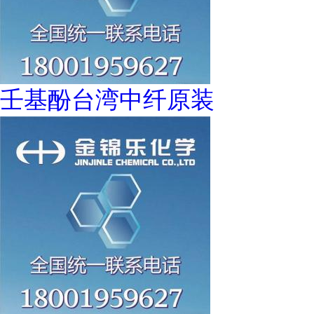
壬基酚台湾中纤原装