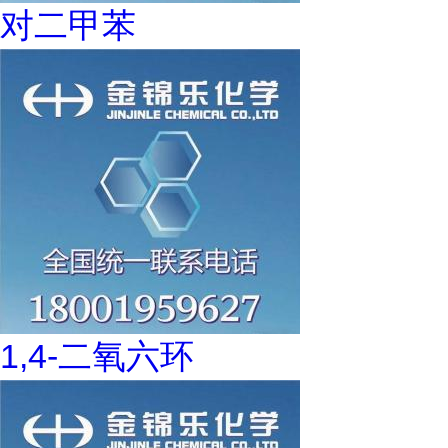
对二甲苯
1,4-二氧六环