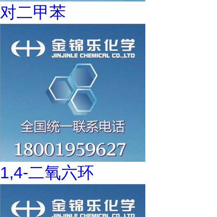
对二甲苯
1,4-二氧六环