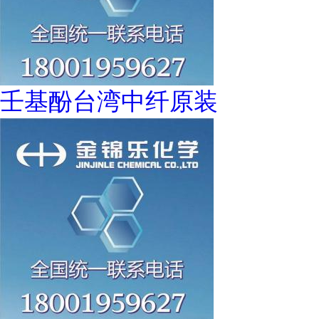
壬基酚台湾中纤原装