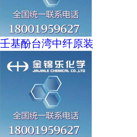
壬基酚台湾中纤原装