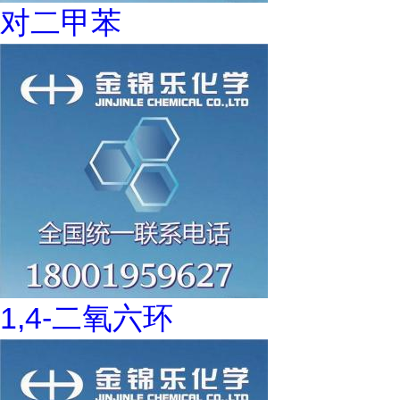
对二甲苯
1,4-二氧六环