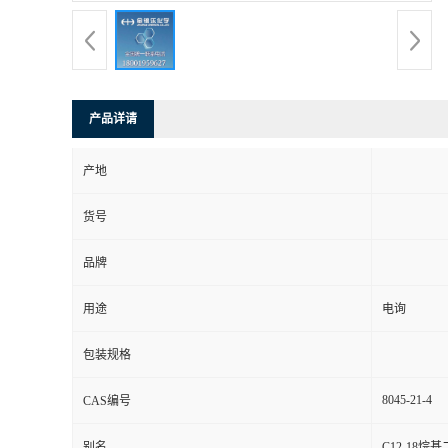
产品详请
产地
货号
品牌
用途
电询
包装规格
8045-21-4
CAS编号
别名
C12-18