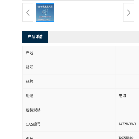
产品详请
产地
货号
品牌
用途
电询
包装规格
14728-39-3
CAS编号
别名
聚磷酸铵