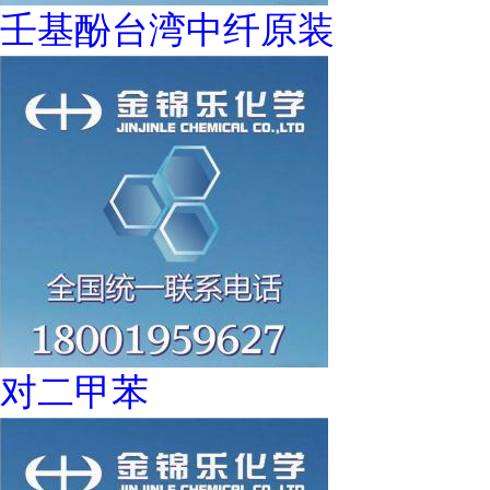
壬基酚台湾中纤原装
对二甲苯