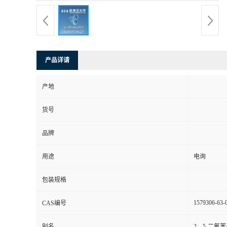
产品详请
产地
货号
品牌
用途
电询
包装规格
1579306-63-
CAS编号
别名
2，5-二氟