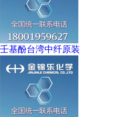
壬基酚台湾中纤原装