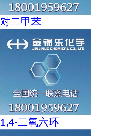
对二甲苯
1,4-二氧六环