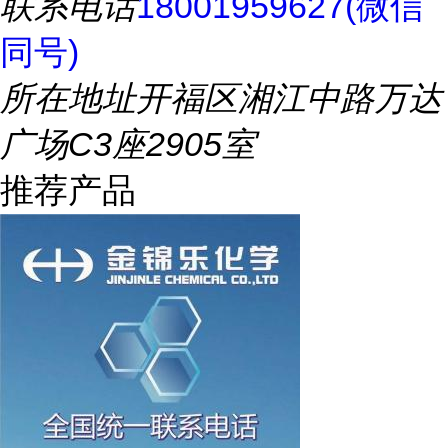
联系电话
18001959627(微信
同号)
所在地址
开福区湘江中路万达
广场C3座2905室
推荐产品