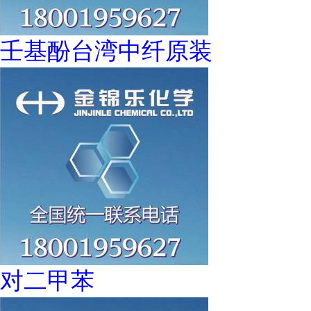
壬基酚台湾中纤原装
对二甲苯