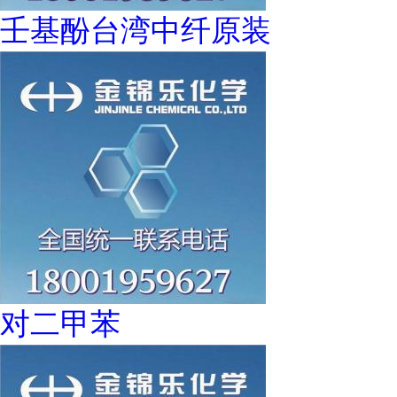
壬基酚台湾中纤原装
对二甲苯