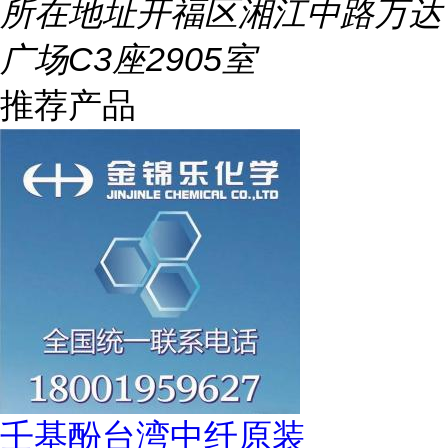
所在地址
开福区湘江中路万达
广场C3座2905室
推荐产品
壬基酚台湾中纤原装