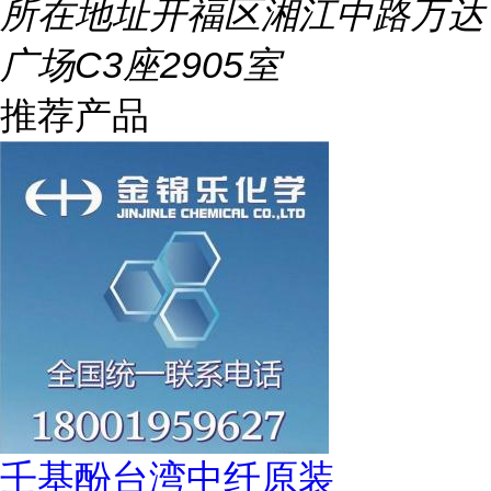
所在地址
开福区湘江中路万达
广场C3座2905室
推荐产品
壬基酚台湾中纤原装