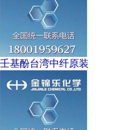
壬基酚台湾中纤原装