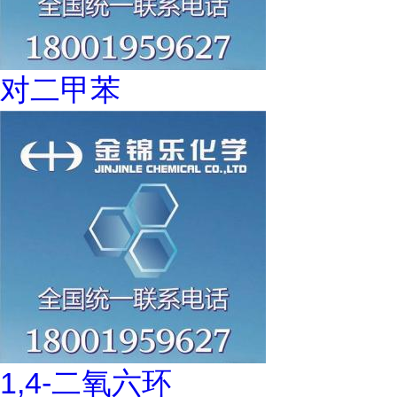
对二甲苯
1,4-二氧六环