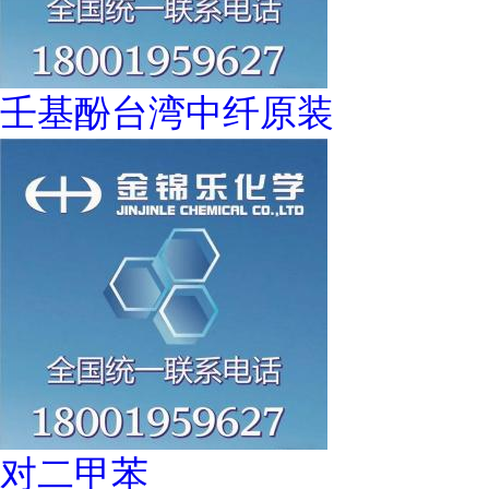
壬基酚台湾中纤原装
对二甲苯