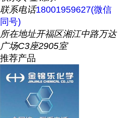
联系电话
18001959627(微信
同号)
所在地址
开福区湘江中路万达
广场C3座2905室
推荐产品