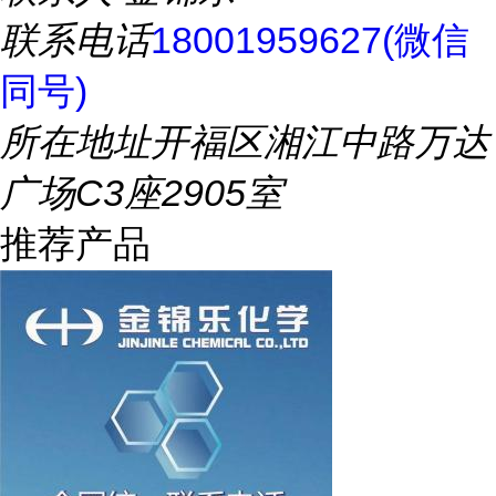
联系电话
18001959627(微信
同号)
所在地址
开福区湘江中路万达
广场C3座2905室
推荐产品