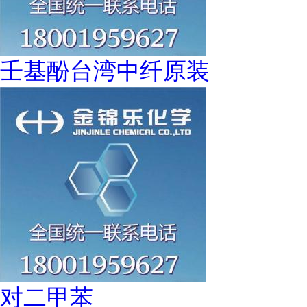
壬基酚台湾中纤原装
对二甲苯