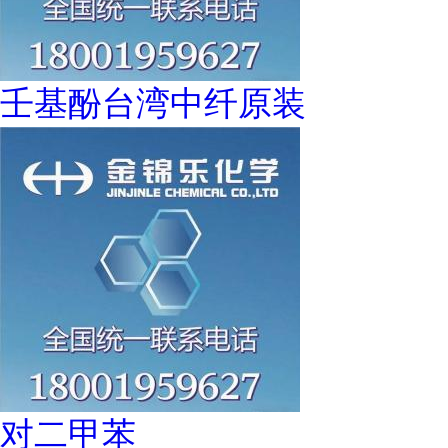
壬基酚台湾中纤原装
对二甲苯