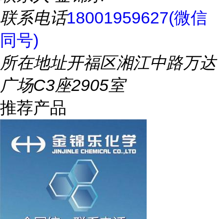
联系电话
18001959627(微信
同号)
所在地址
开福区湘江中路万达
广场C3座2905室
推荐产品