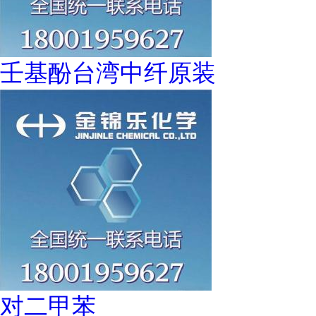
壬基酚台湾中纤原装
对二甲苯