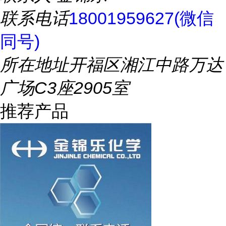
联系电话
18001959627(微信
同号)
所在地址
开福区湘江中路万达
广场C3座2905室
推荐产品