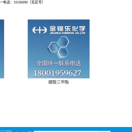
：10106090（无区号）
硼酸三甲酯