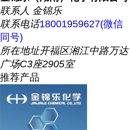
联系人
金锦乐
联系电话
18001959627(微信
同号)
所在地址
开福区湘江中路万达
广场C3座2905室
推荐产品