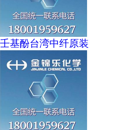
壬基酚台湾中纤原装