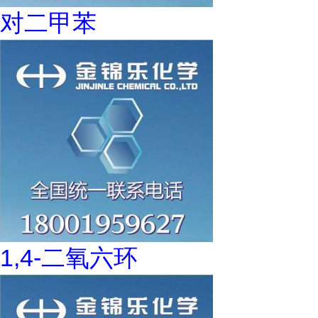
对二甲苯
1,4-二氧六环