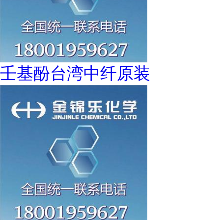
壬基酚台湾中纤原装