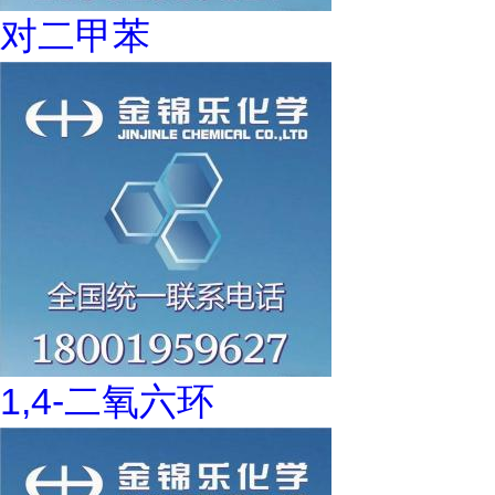
对二甲苯
1,4-二氧六环