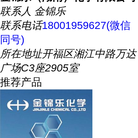
联系人
金锦乐
联系电话
18001959627(微信
同号)
所在地址
开福区湘江中路万达
广场C3座2905室
推荐产品