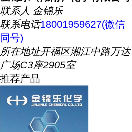
联系人
金锦乐
联系电话
18001959627(微信
同号)
所在地址
开福区湘江中路万达
广场C3座2905室
推荐产品