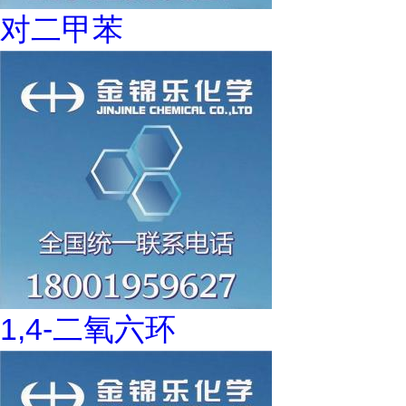
对二甲苯
1,4-二氧六环