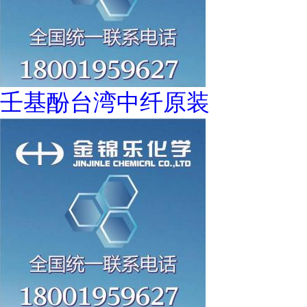
壬基酚台湾中纤原装